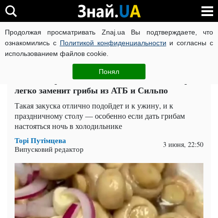
Продолжая просматривать Znaj.ua Вы подтверждаете, что
ВОЙНА РОССИИ ПРОТИВ УКРАИНЫ
КОРОНАВИРУС В 
ознакомились с
Политикой конфиденциальности
и согласны с
использованием файлов cookie.
Главная
Рецепты и Кулинария
ЧИТАТИ УКРАЇНСЬКОЮ
Понял
Рецепт маринованных шампиньонов, который
легко заменит грибы из АТБ и Сильпо
Такая закуска отлично подойдет и к ужину, и к
праздничному столу — особенно если дать грибам
настояться ночь в холодильнике
Торі Путімцева
3 июня, 22:50
Випусковий редактор