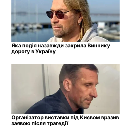
Яка подія назавжди закрила Виннику
дорогу в Україну
Організатор виставки під Києвом вразив
заявою після трагедії