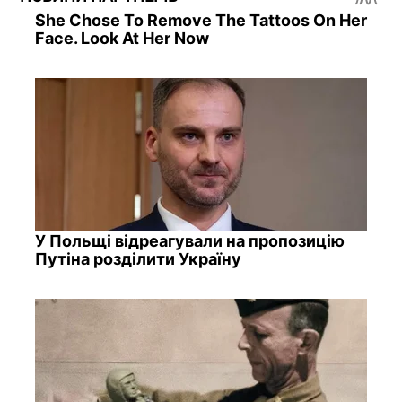
She Chose To Remove The Tattoos On Her
Face. Look At Her Now
У Польщі відреагували на пропозицію
Путіна розділити Україну