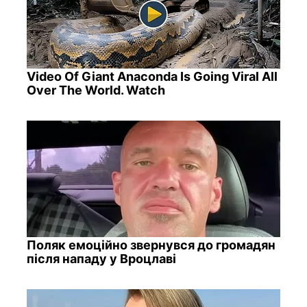
Video Of Giant Anaconda Is Going Viral All
Over The World. Watch
Поляк емоційно звернувся до громадян
після нападу у Вроцлаві