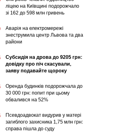
ліцею на Київщині подорожчало
зі 162 до 598 млн гривень
Аварія на електромережі
0
знеструмила центр Львова та два
райони
Субсидія на дрова до 9205 грн:
5
довідку про піч скасували,
заяву подавайте щороку
Оренда будинків подорожчала до
5
30 000 грн: попит при цьому
обвалився на 52%
Псевдоадвокат видурив у матері
5
загиблого захисника 1,75 млн грн:
справа пішла до суду