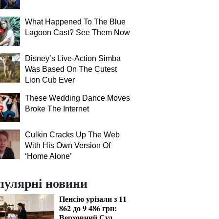
What Happened To The Blue
Lagoon Cast? See Them Now
Disney’s Live-Action Simba
Was Based On The Cutest
Lion Cub Ever
These Wedding Dance Moves
Broke The Internet
Culkin Cracks Up The Web
With His Own Version Of
‘Home Alone’
пулярні новини
Пенсію урізали з 11
862 до 9 486 грн:
Верховний Суд