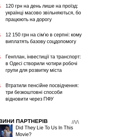
120 грн на день лише на проїзд:
5
українці масово звільняються, бо
працюють на дорогу
12 150 грн на сім'ю в серпні: кому
5
виплатять базову соцдопомогу
Генплан, інвестиції та транспорт:
5
в Одесі створили чотири робочі
групи для розвитку міста
Втратили пенсійне посвідчення:
5
три безкоштовні способи
відновити через ПФУ
ВИНИ ПАРТНЕРІВ
Did They Lie To Us In This
Movie?