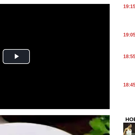
19:1
19:0
18:5
18:4
НО