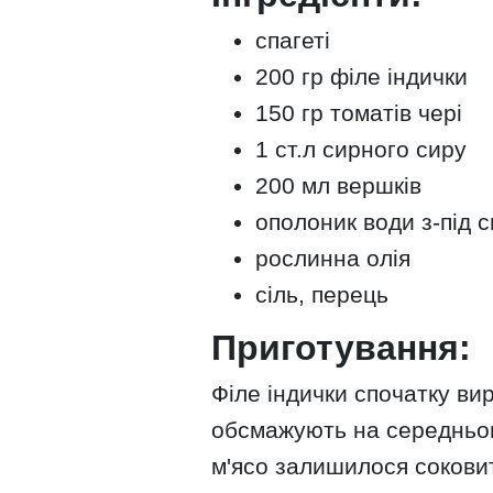
спагеті
200 гр філе індички
150 гр томатів чері
1 ст.л сирного сиру
200 мл вершків
ополоник води з-під с
рослинна олія
сіль, перець
Приготування:
Філе індички спочатку ви
обсмажують на середньому
м'ясо залишилося соковит