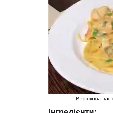
Вершкова паста
Інгредієнти: