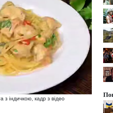
По
 з індичкою, кадр з відео