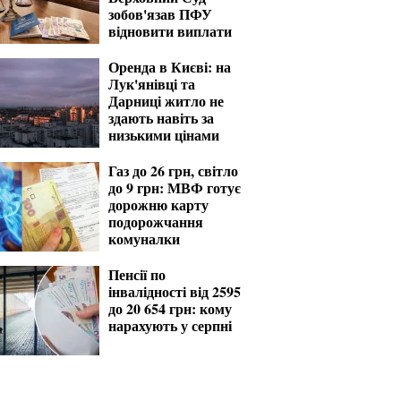
зобов'язав ПФУ
відновити виплати
Оренда в Києві: на
Лук'янівці та
Дарниці житло не
здають навіть за
низькими цінами
Газ до 26 грн, світло
до 9 грн: МВФ готує
дорожню карту
подорожчання
комуналки
Пенсії по
інвалідності від 2595
до 20 654 грн: кому
нарахують у серпні