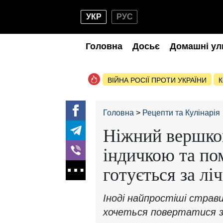
УКР
РУС
Головна
Досьє
Домашні ул
ВІЙНА РОСІЇ ПРОТИ УКРАЇНИ
К
Головна
Рецепти та Кулінарія
Ніжний вершков
індичкою та пом
готується за лі
Іноді найпростіші страв
хочеться повертатися зн