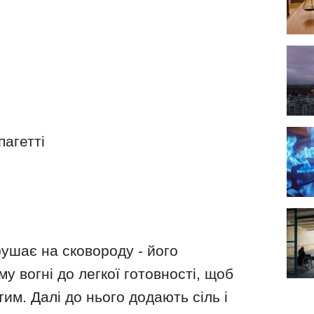
пагетті
рушає на сковороду - його
 вогні до легкої готовності, щоб
им. Далі до нього додають сіль і