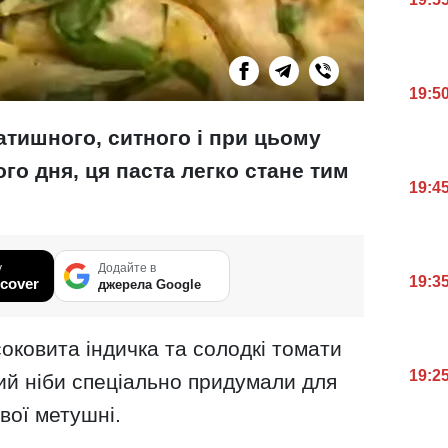
19:5
атишного, ситного і при цьому
го дня, ця паста легко стане тим
19:4
у
Додайте в
19:3
cover
джерела Google
оковита індичка та солодкі томати
19:2
ий ніби спеціально придумали для
вої метушні.