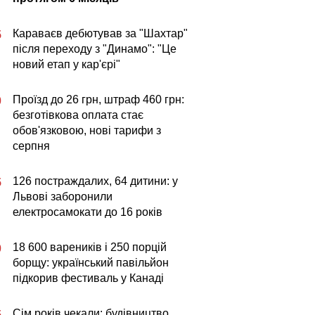
Караваєв дебютував за "Шахтар"
5
після переходу з "Динамо": "Це
новий етап у кар'єрі"
Проїзд до 26 грн, штраф 460 грн:
0
безготівкова оплата стає
обов'язковою, нові тарифи з
серпня
126 постраждалих, 64 дитини: у
5
Львові заборонили
електросамокати до 16 років
18 600 вареників і 250 порцій
0
борщу: український павільйон
підкорив фестиваль у Канаді
Сім років чекали: будівництво
5