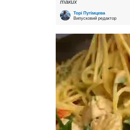
таких
Торі Путімцева
Випусковий редактор