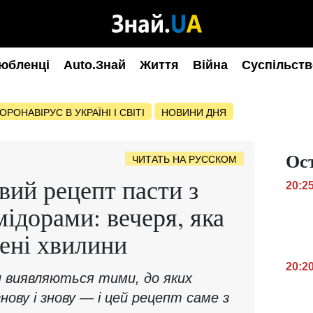
юбленці
Auto.Знай
Життя
Війна
Суспільств
ОРОНАВІРУС В УКРАЇНІ І СВІТІ
НОВИНИ ДНЯ
Ос
ЧИТАТЬ НА РУССКОМ
ий рецепт пасти з
20:2
ідорами: вечеря, яка
чені хвилини
20:2
и виявляються тими, до яких
ову і знову — і цей рецепт саме з