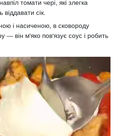
навпіл томати чері, які злегка
 віддавати сік.
ною і насиченою, в сковороду
 — він м'яко пов'язує соус і робить