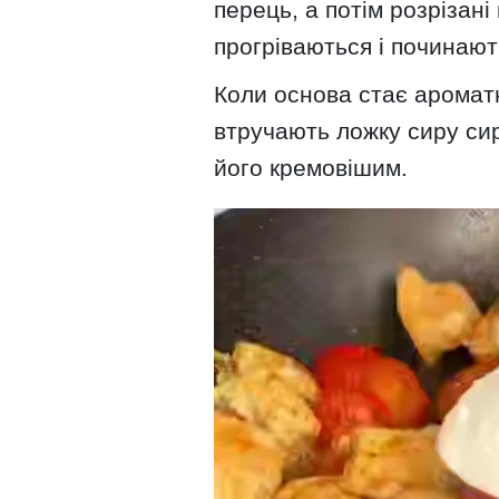
перець, а потім розрізані 
прогріваються і починають
Коли основа стає аромат
втручають ложку сиру сиру
його кремовішим.