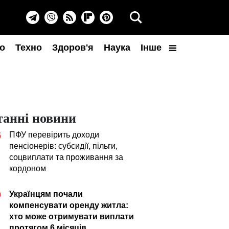
о
Техно
Здоров'я
Наука
Інше
танні новини
ПФУ перевірить доходи
5
пенсіонерів: субсидії, пільги,
соцвиплати та проживання за
кордоном
Українцям почали
0
компенсувати оренду житла:
хто може отримувати виплати
протягом 6 місяців