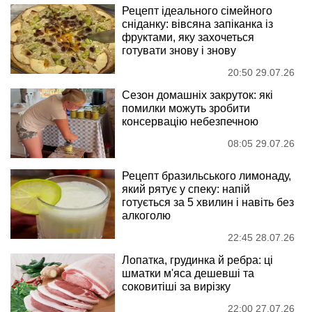
Рецепт ідеального сімейного
сніданку: вівсяна запіканка із
фруктами, яку захочеться
готувати знову і знову
20:50 29.07.26
Сезон домашніх закруток: які
помилки можуть зробити
консервацію небезпечною
08:05 29.07.26
Рецепт бразильського лимонаду,
який рятує у спеку: напій
готується за 5 хвилин і навіть без
алкоголю
22:45 28.07.26
Лопатка, грудинка й ребра: ці
шматки м'яса дешевші та
соковитіші за вирізку
22:00 27.07.26