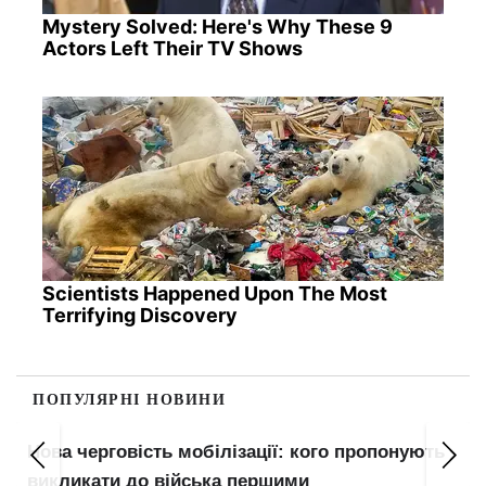
Mystery Solved: Here's Why These 9
Actors Left Their TV Shows
Scientists Happened Upon The Most
Terrifying Discovery
ПОПУЛЯРНІ НОВИНИ
Нова черговість мобілізації: кого пропонують
викликати до війська першими