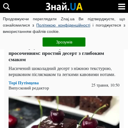
Продовжуючи переглядати Znaj.ua Ви підтверджуєте, що
ВІЙНА РОСІЇ ПРОТИ УКРАЇНИ
КОРОНАВІРУС В УКРАЇНІ І
ознайомилися з
Політикою конфіденційності
і погоджуєтеся з
використанням файлів cookie.
Головна
Рецепти та Кулінарія
ЧИТАТЬ НА РУССКОМ
Зрозумів
Рецепт брауні з маскарпоне та кавовим
просоченням: простий десерт з глибоким
смаком
Насичений шоколадний десерт з ніжною текстурою,
вершковим післясмаком та легкими кавовими нотами.
Торі Путімцева
25 травня, 10:50
Випусковий редактор