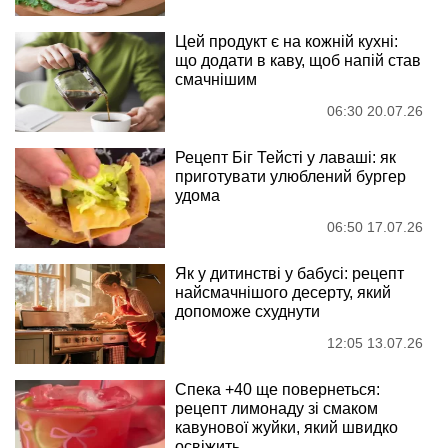
Цей продукт є на кожній кухні:
що додати в каву, щоб напій став
смачнішим
06:30 20.07.26
Рецепт Біг Тейсті у лаваші: як
приготувати улюблений бургер
удома
06:50 17.07.26
Як у дитинстві у бабусі: рецепт
найсмачнішого десерту, який
допоможе схуднути
12:05 13.07.26
Спека +40 ще повернеться:
рецепт лимонаду зі смаком
кавунової жуйки, який швидко
освіжить