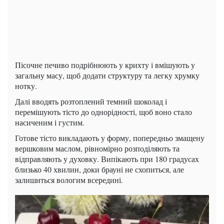
Пісочне печиво подрібнюють у крихту і вмішують у
загальну масу, щоб додати структуру та легку хрумку
нотку.
Далі вводять розтоплений темний шоколад і
перемішують тісто до однорідності, щоб воно стало
насиченим і густим.
Готове тісто викладають у форму, попередньо змащену
вершковим маслом, рівномірно розподіляють та
відправляють у духовку. Випікають при 180 градусах
близько 40 хвилин, доки брауні не схопиться, але
залишиться вологим всередині.