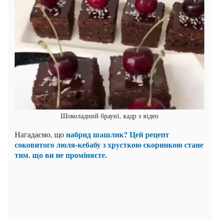
Шоколадний брауні, кадр з відео
набрид шашлик? Цей рецепт
Нагадаємо, що
соковитого люля-кебабу з хрусткою скоринкою стане
тим. що ви не проміняєте.