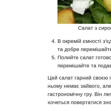
Салат з сиро
В окремій ємності з'
та добре перемішайте
Полийте салат готов
перемішайте та подав
Цей салат гарний своєю 
ньому немає зайвого, але 
гастрономічну гру. Він ле
хочеться повертатися зно