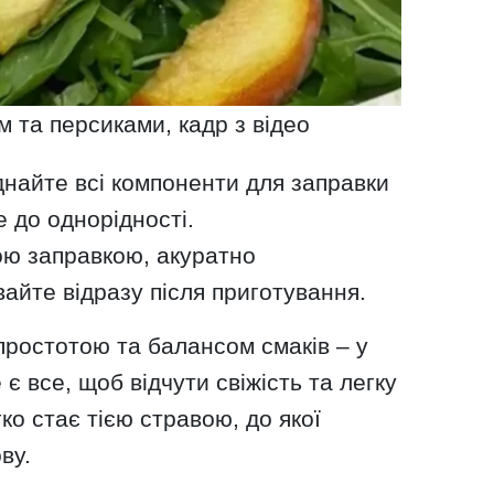
м та персиками, кадр з відео
єднайте всі компоненти для заправки
 до однорідності.
ою заправкою, акуратно
айте відразу після приготування.
простотою та балансом смаків – у
є все, щоб відчути свіжість та легку
гко стає тією стравою, до якої
ву.