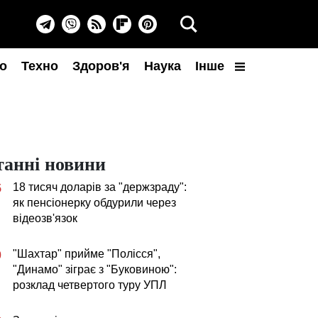
о
Техно
Здоров'я
Наука
Інше
танні новини
18 тисяч доларів за "держзраду":
5
як пенсіонерку обдурили через
відеозв'язок
"Шахтар" прийме "Полісся",
0
"Динамо" зіграє з "Буковиною":
розклад четвертого туру УПЛ