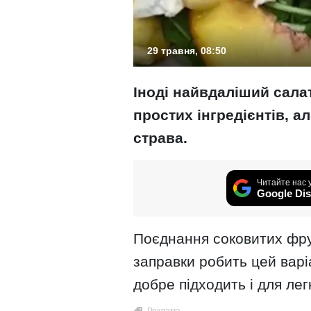
29 травня, 08:50
Іноді найвдаліший салат
простих інгредієнтів, а
страва.
Читайте нас 
Google Dis
Поєднання соковитих фрук
заправки робить цей варі
добре підходить і для легк