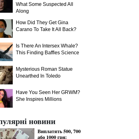
What Some Suspected All
Along
How Did They Get Gina
Carano To Take It All Back?
Is There An Intersex Whale?
This Finding Baffles Science
Mysterious Roman Statue
Unearthed In Toledo
Have You Seen Her GRWM?
She Inspires Millions
пулярні новини
Виплатять 500, 700
або 1000 грн: