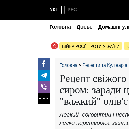
УКР
РУС
Головна
Досьє
Домашні ул
ВІЙНА РОСІЇ ПРОТИ УКРАЇНИ
К
Головна
Рецепти та Кулінарія
Рецепт свіжого
сиром: заради ц
"важкий" олів'є
Легкий, соковитий і несп
легко перетворює звичай