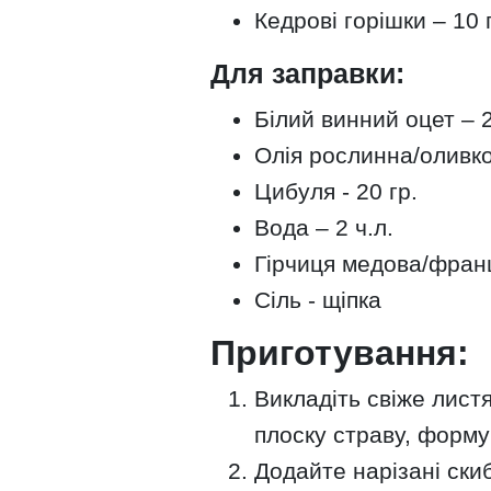
Кедрові горішки – 10 
Для заправки:
Білий винний оцет – 2
Олія рослинна/оливков
Цибуля - 20 гр.
Вода – 2 ч.л.
Гірчиця медова/франц
Сіль - щіпка
Приготування:
Викладіть свіже лист
плоску страву, форму
Додайте нарізані ски