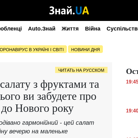
юбленці
Auto.Знай
Життя
Війна
Суспільств
ОРОНАВІРУС В УКРАЇНІ І СВІТІ
НОВИНИ ДНЯ
Ос
ЧИТАТЬ НА РУССКОМ
 салату з фруктами та
19:4
ього ви забудете про
 до Нового року
19:4
одівано гармонійний - цей салат
ну вечерю на маленьке