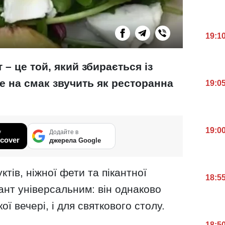
19:1
 – це той, який збирається із
ле на смак звучить як ресторанна
19:0
19:0
у
Додайте в
cover
джерела Google
тів, ніжної фети та пікантної
18:5
ант універсальним: він однаково
ої вечері, і для святкового столу.
18:5