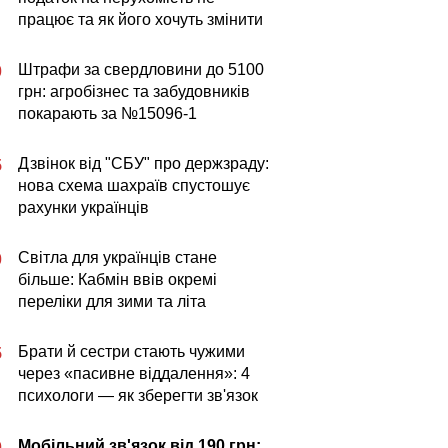
працює та як його хочуть змінити
Штрафи за свердловини до 5100
0
грн: агробізнес та забудовників
покарають за №15096-1
Дзвінок від "СБУ" про держзраду:
5
нова схема шахраїв спустошує
рахунки українців
Світла для українців стане
0
більше: Кабмін ввів окремі
переліки для зими та літа
Брати й сестри стають чужими
5
через «пасивне віддалення»: 4
психологи — як зберегти зв'язок
Мобільний зв'язок від 190 грн:
0