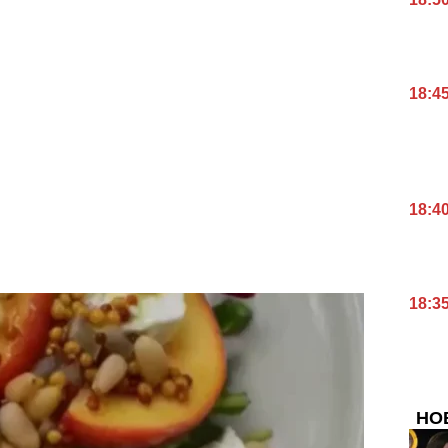
18:4
18:4
18:3
НО