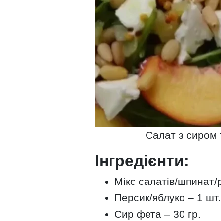
Салат з сиром 
Інгредієнти:
Мікс салатів/шпинат/р
Персик/яблуко – 1 шт.
Сир фета – 30 гр.