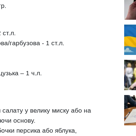
гр.
 ст.л.
а/гарбузова - 1 ст.л.
узька – 1 ч.л.
я салату у велику миску або на
ючи основу.
бочки персика або яблука,