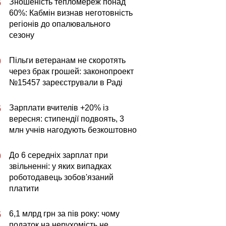
Зношеність тепломереж понад
5
60%: Кабмін визнав неготовність
регіонів до опалювального
сезону
Пільги ветеранам не скоротять
0
через брак грошей: законопроект
№15457 зареєстрували в Раді
Зарплати вчителів +20% із
5
вересня: стипендії подвоять, 3
млн учнів нагодують безкоштовно
До 6 середніх зарплат при
0
звільненні: у яких випадках
роботодавець зобов'язаний
платити
6,1 млрд грн за пів року: чому
5
податок на нерухомість не