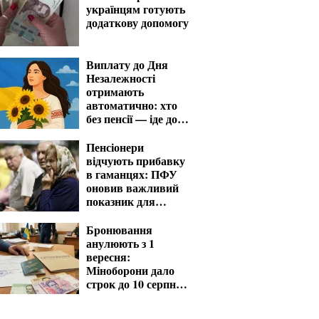
українцям готують
додаткову допомогу
Виплату до Дня
Незалежності
отримають
автоматично: хто
без пенсії — іде до
ПФУ із заявою
Пенсіонери
відчують прибавку
в гаманцях: ПФУ
оновив важливий
показник для
розрахунку виплат
Бронювання
анулюють з 1
вересня:
Міноборони дало
строк до 10 серпня
для критичних
підприємств