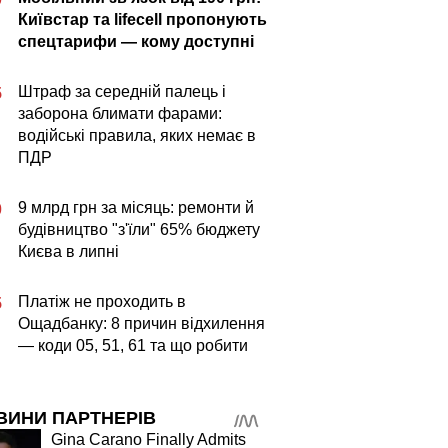
Київстар та lifecell пропонують
спецтарифи — кому доступні
Штраф за середній палець і
5
заборона блимати фарами:
водійські правила, яких немає в
ПДР
9 млрд грн за місяць: ремонти й
0
будівництво "з'їли" 65% бюджету
Києва в липні
Платіж не проходить в
5
Ощадбанку: 8 причин відхилення
— коди 05, 51, 61 та що робити
ВИНИ ПАРТНЕРІВ
Gina Carano Finally Admits