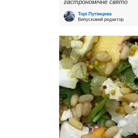
гастрономічне свято
Торі Путімцева
Випусковий редактор