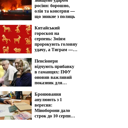
росіян: борошно,
олія та консерви —
що зникне з полиць
Китайський
гороскоп на
серпень: Зміям
пророкують головну
удачу, а Тиграм —
місяць випробувань
Пенсіонери
відчують прибавку
в гаманцях: ПФУ
оновив важливий
показник для
розрахунку виплат
Бронювання
анулюють з 1
вересня:
Міноборони дало
строк до 10 серпня
для критичних
підприємств