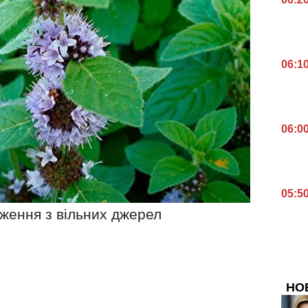
06:1
06:0
05:5
аження з вільних джерел
НО