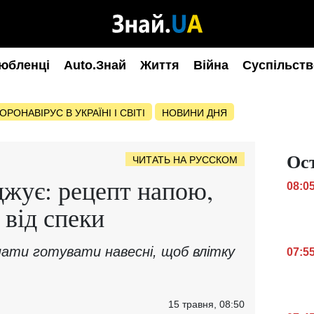
юбленці
Auto.Знай
Життя
Війна
Суспільств
ОРОНАВІРУС В УКРАЇНІ І СВІТІ
НОВИНИ ДНЯ
Ос
ЧИТАТЬ НА РУССКОМ
жує: рецепт напою,
08:0
 від спеки
нати готувати навесні, щоб влітку
07:5
15 травня, 08:50