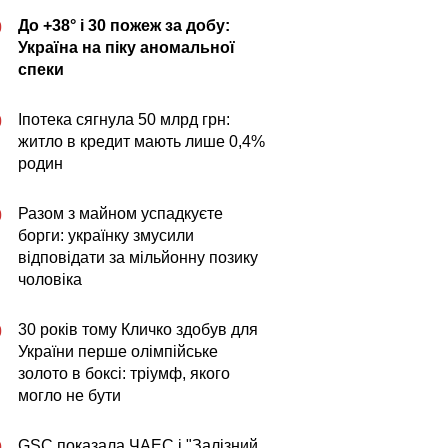
До +38° і 30 пожеж за добу:
0
Україна на піку аномальної
спеки
Іпотека сягнула 50 млрд грн:
0
житло в кредит мають лише 0,4%
родин
Разом з майном успадкуєте
0
борги: українку змусили
відповідати за мільйонну позику
чоловіка
30 років тому Кличко здобув для
0
України перше олімпійське
золото в боксі: тріумф, якого
могло не бути
GSC показала ЧАЕС і "Залізний
0