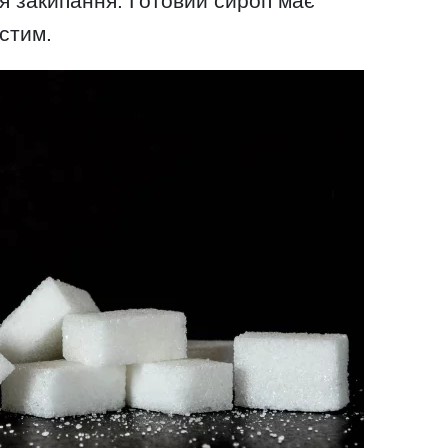
я закипання. Готовий сироп має
устим.