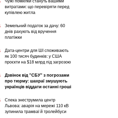
Чужі помилки стануть вашими
5
витратами: що перевіряти перед
купівлею житла
Земельний податок за дачу: 60
5
днів рахують від вручення
платіжки
Дата-центри для ШІ споживають
5
як 100 тисяч будинків: у США
проєкти на $18 млрд під загрозою
Дзвінок від "СБУ" з погрозами
5
про тюрму: шахраї змушують
українців віддати останні гроші
Спека знеструмила центр
5
Львова: аварія на мережі 110 кВ
зупинила трамваї й тролейбуси