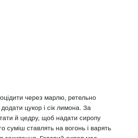
роцідити через марлю, ретельно
додати цукор і сік лимона. За
ати й цедру, щоб надати сиропу
ого суміш ставлять на вогонь і варять