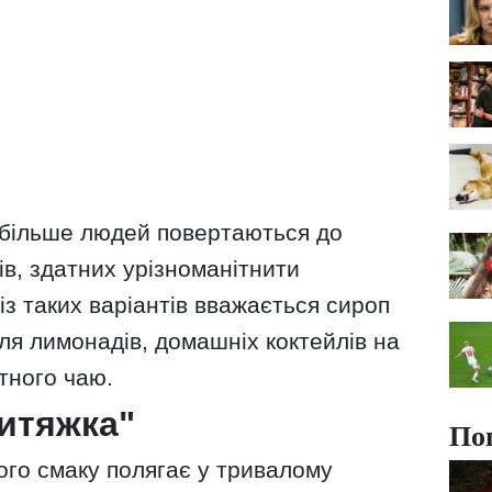
і більше людей повертаються до
в, здатних урізноманітнити
з таких варіантів вважається сироп
для лимонадів, домашніх коктейлів на
тного чаю.
витяжка"
По
ого смаку полягає у тривалому