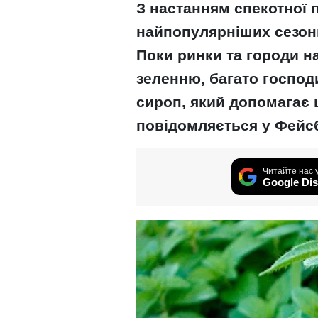
З настанням спекотної п
найпопулярніших сезонн
Поки ринки та городи 
зеленню, багато господ
сироп, який допомагає 
повідомляється у Фейс
Читайте нас 
Google Dis