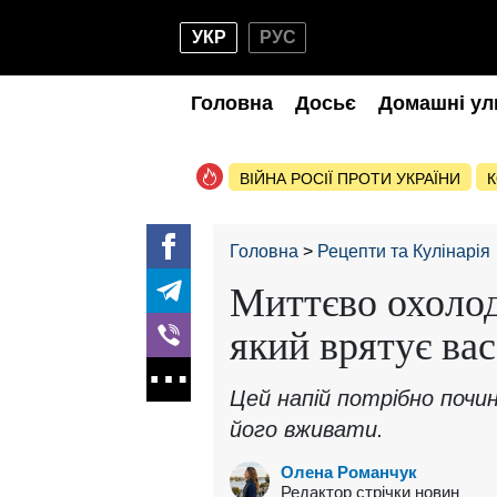
УКР
РУС
Головна
Досьє
Домашні ул
ВІЙНА РОСІЇ ПРОТИ УКРАЇНИ
К
Головна
Рецепти та Кулінарія
Миттєво охолод
який врятує вас
Цей напій потрібно почи
його вживати.
Олена Романчук
Редактор стрічки новин