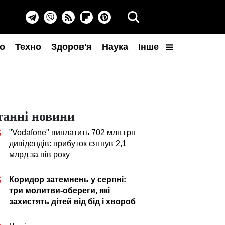
о
Техно
Здоров'я
Наука
Інше
танні новини
"Vodafone" виплатить 702 млн грн
5
дивідендів: прибуток сягнув 2,1
млрд за пів року
Коридор затемнень у серпні:
5
три молитви-обереги, які
захистять дітей від бід і хвороб