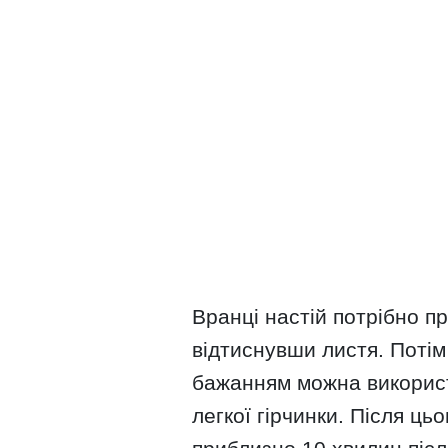
Вранці настій потрібно п
відтиснувши листя. Потім 
бажанням можна використ
легкої гірчинки. Після ць