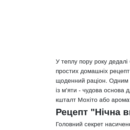
У теплу пору року дедал
простих домашніх рецепті
щоденний раціон. Одним і
із м’яти - чудова основа 
кшталт Мохіто або арома
Рецепт "Нічна 
Головний секрет насичен