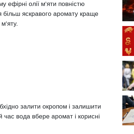
у ефірні олії м’яти повністю
я більш яскравого аромату краще
м’яту.
бхідно залити окропом і залишити
й час вода вбере аромат і корисні