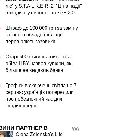
ліс" у S.T.A.L.K.E.R. 2: "Ціна надії"
виходить у серпні з патчем 2.0
Штраф до 100 000 грн за заміну
0
газового обладнання: що
перевіряють газовики
Старі 500 гривень зникають з
0
обігу: НБУ назвав купюри, які
більше не видають банки
Графіки відключень світла на 7
0
серпня: українців попередили
про небезпечний час для
кондиціонерів
ВИНИ ПАРТНЕРІВ
Olena Zelenska's Life