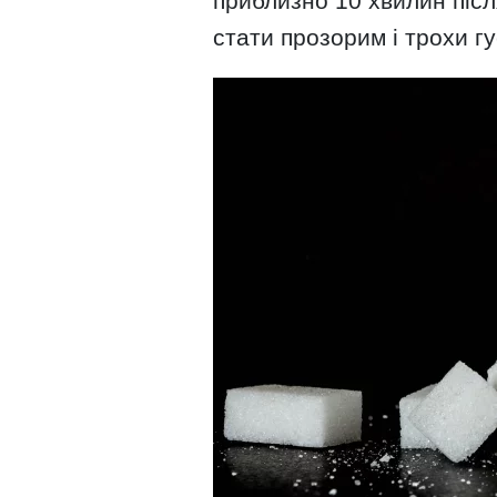
приблизно 10 хвилин післ
стати прозорим і трохи г