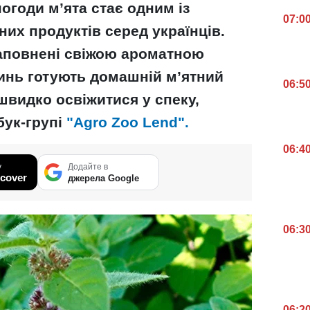
огоди м’ята стає одним із
07:0
их продуктів серед українців.
наповнені свіжою ароматною
инь готують домашній м’ятний
06:5
швидко освіжитися у спеку,
бук-групі
"Agro Zoo Lend".
06:4
у
Додайте в
cover
джерела Google
06:3
06:2