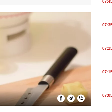
07:4
07:3
07:2
07:1
07:0