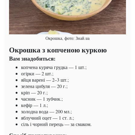
Окрошка, фото: Знай.ua
Окрошка з копченою куркою
Вам знадобиться:
копчена куряча грудка — 1 шт.;
огірки — 2 шт.;
яйця варені — 2–3 шт.;
зелена цибуля — 20 г.;
кріп — 20 г.;
часник — 1 зубчик.;
кефір — 1 л.;
холодна вода — 200 мл.;
яблучний оцет — 1 ст. л.;
сіль і чорний перець — за смаком.