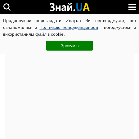
Продовжуючи переглядати Znaj.ua Ви підтверджуєте, що
ВІЙНА РОСІЇ ПРОТИ УКРАЇНИ
КОРОНАВІРУС В УКРАЇНІ І
ознайомилися з
Політикою конфіденційності
і погоджуєтеся з
використанням файлів cookie.
Головна
Рецепти та Кулінарія
ЧИТАТЬ НА РУССКОМ
Зрозумів