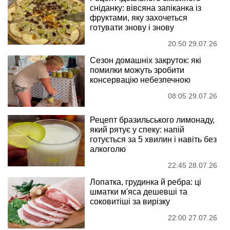
сніданку: вівсяна запіканка із
фруктами, яку захочеться
готувати знову і знову
20:50 29.07.26
Сезон домашніх закруток: які
помилки можуть зробити
консервацію небезпечною
08:05 29.07.26
Рецепт бразильського лимонаду,
який рятує у спеку: напій
готується за 5 хвилин і навіть без
алкоголю
22:45 28.07.26
Лопатка, грудинка й ребра: ці
шматки м'яса дешевші та
соковитіші за вирізку
22:00 27.07.26