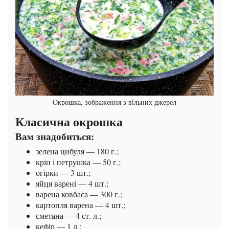
Окрошка, зображення з вільних джерел
Класична окрошка
Вам знадобиться:
зелена цибуля — 180 г.;
кріп і петрушка — 50 г.;
огірки — 3 шт.;
яйця варені — 4 шт.;
варена ковбаса — 300 г.;
картопля варена — 4 шт.;
сметана — 4 ст. л.;
кефір — 1 л.;