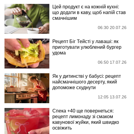
Цей продукт є на кожній кухні:
що додати в каву, щоб напій став
смачнішим
06:30 20.07.26
Рецепт Біг Тейсті у лаваші: як
приготувати улюблений бургер
удома
06:50 17.07.26
Як у дитинстві у бабусі: рецепт
найсмачнішого десерту, який
допоможе схуднути
12:05 13.07.26
Спека +40 ще повернеться:
рецепт лимонаду зі смаком
кавунової жуйки, який швидко
освіжить