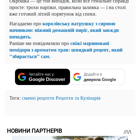
Окрошка — це той випадок, коли все геніальне справді
просте: трохи нарізки, правильна заливка — і на столі
вже готовий літній порятунок від спеки.
королівську ватрушку з сирною
Нагадаємо про
начинкою: ніжний домашній пиріг, який завжди
виходить.
свіжі мариновані
Раніше ми повідомляли про
помідори з ароматом трав: швидкий рецепт, який
"збирається" сам.
Читайте нас у
Додайте в
Google Discover
джерела Google
Теги:
смачні рецепти
Рецепти та Кулінарія
НОВИНИ ПАРТНЕРІВ