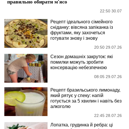
правильно обирати м'ясо
22:50 30.07
Рецепт ідеального сімейного
сніданку: вівсяна запіканка із
фруктами, яку захочеться
готувати знову і знову
20:50 29.07.26
Сезон домашніх закруток: які
помилки можуть зробити
консервацію небезпечною
08:05 29.07.26
Рецепт бразильського лимонаду,
який рятує у спеку: напій
готується за 5 хвилин і навіть без
алкоголю
22:45 28.07.26
Лопатка, грудинка й ребра: ці