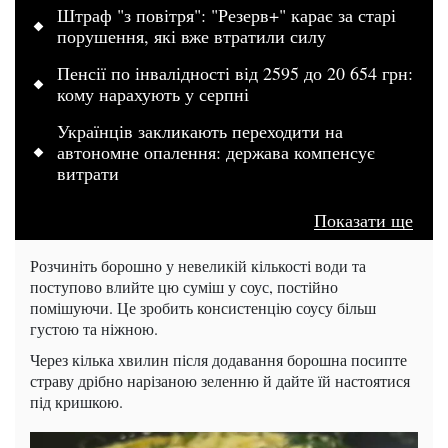
Штраф "з повітря": "Резерв+" карає за старі
порушення, які вже втратили силу
Пенсії по інвалідності від 2595 до 20 654 грн:
кому нарахують у серпні
Українців закликають переходити на
автономне опалення: держава компенсує
витрати
Показати ще
Розчиніть борошно у невеликій кількості води та
поступово влийте цю суміш у соус, постійно
помішуючи. Це зробить консистенцію соусу більш
густою та ніжною.
Через кілька хвилин після додавання борошна посипте
страву дрібно нарізаною зеленню й дайте їй настоятися
під кришкою.