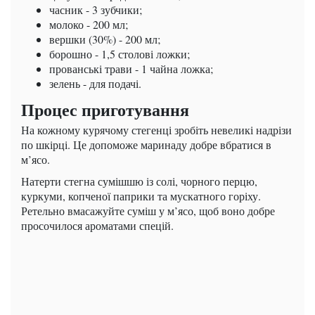
часник - 3 зубчики;
молоко - 200 мл;
вершки (30%) - 200 мл;
борошно - 1,5 столові ложки;
прованські трави - 1 чайна ложка;
зелень - для подачі.
Процес приготування
На кожному курячому стегенці зробіть невеликі надрізи
по шкірці. Це допоможе маринаду добре вбратися в
м’ясо.
Натерти стегна сумішшю із солі, чорного перцю,
куркуми, копченої паприки та мускатного горіху.
Ретельно вмасажуйте суміш у м’ясо, щоб воно добре
просочилося ароматами спецій.