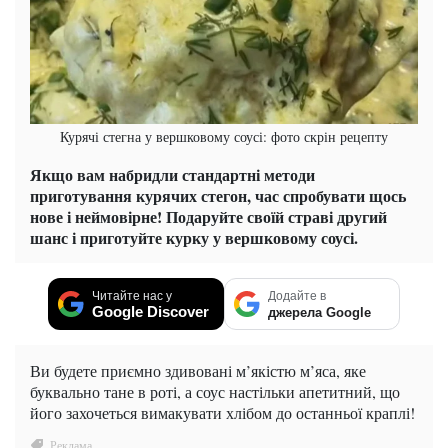
Курячі стегна у вершковому соусі: фото скрін рецепту
Якщо вам набридли стандартні методи
приготування курячих стегон, час спробувати щось
нове і неймовірне! Подаруйте своїй страві другий
шанс і приготуйте курку у вершковому соусі.
Читайте нас у
Додайте в
Google Discover
джерела Google
Ви будете приємно здивовані м’якістю м’яса, яке
буквально тане в роті, а соус настільки апетитний, що
його захочеться вимакувати хлібом до останньої краплі!