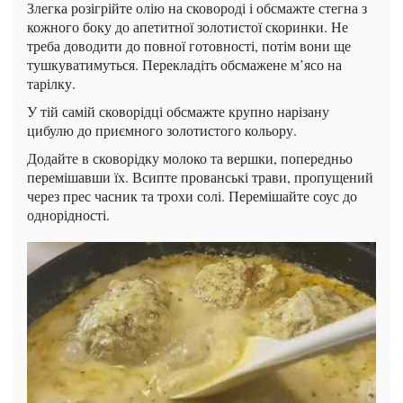
Злегка розігрійте олію на сковороді і обсмажте стегна з
кожного боку до апетитної золотистої скоринки. Не
треба доводити до повної готовності, потім вони ще
тушкуватимуться. Перекладіть обсмажене м’ясо на
тарілку.
У тій самій сковорідці обсмажте крупно нарізану
цибулю до приємного золотистого кольору.
Додайте в сковорідку молоко та вершки, попередньо
перемішавши їх. Всипте прованські трави, пропущений
через прес часник та трохи солі. Перемішайте соус до
однорідності.