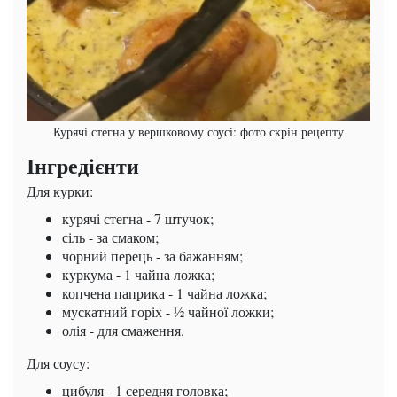
Курячі стегна у вершковому соусі: фото скрін рецепту
Інгредієнти
Для курки:
курячі стегна - 7 штучок;
сіль - за смаком;
чорний перець - за бажанням;
куркума - 1 чайна ложка;
копчена паприка - 1 чайна ложка;
мускатний горіх - ½ чайної ложки;
олія - для смаження.
Для соусу:
цибуля - 1 середня головка;