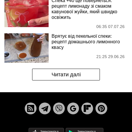
Спека +40 ще повернеться:
рецепт лимонаду зі смаком
кавунової жуйки, який швидко
освіжить
06:35 07.07.26
Врятує від пекельної спеки:
рецепт домашнього лимонного
квасу
21:25 29.06.26
Читати далі