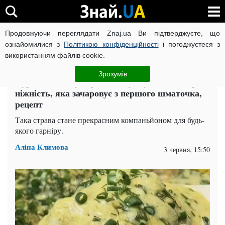
Продовжуючи переглядати Znaj.ua Ви підтверджуєте, що
ВІЙНА РОСІЇ ПРОТИ УКРАЇНИ
КОРОНАВІРУС В УКРАЇНІ І
ознайомилися з
Політикою конфіденційності
і погоджуєтеся з
використанням файлів cookie.
Головна
Рецепти та Кулінарія
ЧИТАТЬ НА РУССКОМ
Зрозумів
Курячі стегна у вершковому соусі: неймовірна
ніжність, яка зачаровує з першого шматочка,
рецепт
Така страва стане прекрасним компаньйоном для будь-
якого гарніру.
Аліна Климова
3 червня, 15:50