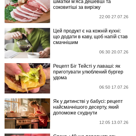
шматки м'яса дешевші та
соковитіші за вирізку
22:00 27.07.26
Цей продукт є на кожній кухні:
що додати в каву, щоб напій став
смачнішим
06:30 20.07.26
Рецепт Біг Тейсті у лаваші: як
приготувати улюблений бургер
удома
06:50 17.07.26
Як у дитинстві у бабусі: рецепт
найсмачнішого десерту, який
допоможе схуднути
12:05 13.07.26