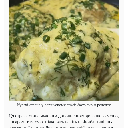
Курячі стегна у вершковому соусі: фото скрін рецепту
Ця страва стане чудовим доповненням до вашого меню,
а її аромат та смак підкорять навіть найвибагливіших
гурманів. І пам’ятайте - шматочок хліба для соусу тут