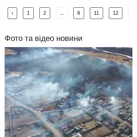
‹
1
2
...
6
11
12
...
Фото та відео новини