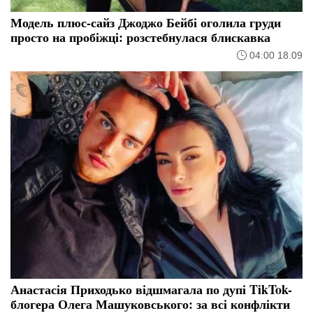
Модель плюс-сайз Джоджо Бейбі оголила груди
просто на пробіжці: розстебнулася блискавка
04:00 18.09
Анастасія Приходько відшмагала по дупі TikTok-
блогера Олега Машуковського: за всі конфлікти