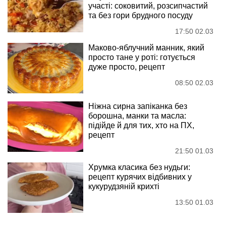
участі: соковитий, розсипчастий
та без гори брудного посуду
17:50 02.03
Маково-яблучний манник, який
просто тане у роті: готується
дуже просто, рецепт
08:50 02.03
Ніжна сирна запіканка без
борошна, манки та масла:
підійде й для тих, хто на ПХ,
рецепт
21:50 01.03
Хрумка класика без нудьги:
рецепт курячих відбивних у
кукурудзяній крихті
13:50 01.03