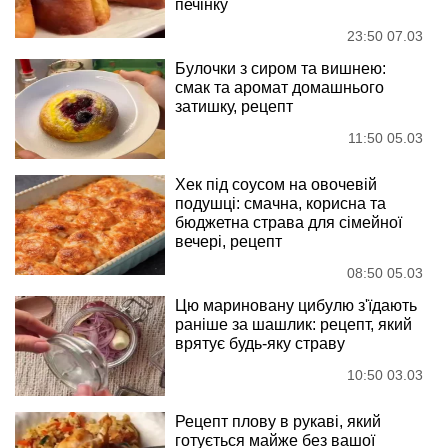
печінку
23:50 07.03
Булочки з сиром та вишнею:
смак та аромат домашнього
затишку, рецепт
11:50 05.03
Хек під соусом на овочевій
подушці: смачна, корисна та
бюджетна страва для сімейної
вечері, рецепт
08:50 05.03
Цю мариновану цибулю з'їдають
раніше за шашлик: рецепт, який
врятує будь-яку страву
10:50 03.03
Рецепт плову в рукаві, який
готується майже без вашої