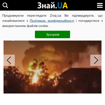
Продовжуючи переглядати Znaj.ua Ви підтверджуєте, що
ВІЙНА РОСІЇ ПРОТИ УКРАЇНИ
КОРОНАВІРУС В УКРАЇНІ І
ознайомилися з
Політикою конфіденційності
і погоджуєтеся з
використанням файлів cookie.
ЗСУ підпалили НПЗ у Ярославлі та
Уфі: знищено ретранслятори
Зрозумів
"Гераней"