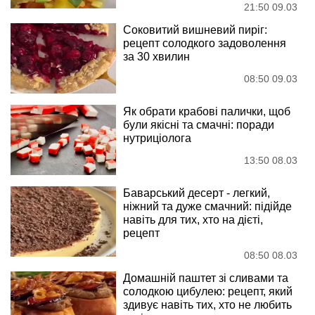
21:50 09.03
Соковитий вишневий пиріг:
рецепт солодкого задоволення
за 30 хвилин
08:50 09.03
Як обрати крабові палички, щоб
були якісні та смачні: поради
нутриціолога
13:50 08.03
Баварський десерт - легкий,
ніжний та дуже смачний: підійде
навіть для тих, хто на дієті,
рецепт
08:50 08.03
Домашній паштет зі сливами та
солодкою цибулею: рецепт, який
здивує навіть тих, хто не любить