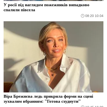
У росії під наглядом пожежників випадково
спалили півсела
08:20 10.04
Віра Брежнєва ледь прикрила форми на сцені
зухвалим вбранням: "Готова схуднути"