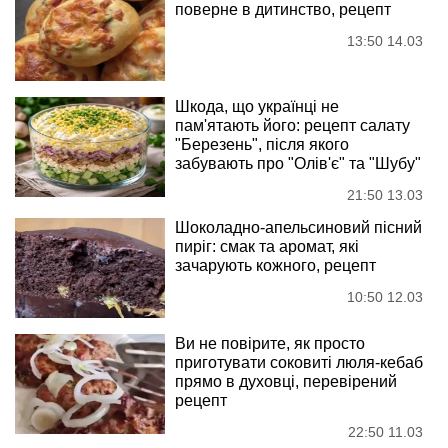
поверне в дитинство, рецепт
13:50 14.03
Шкода, що українці не
пам'ятають його: рецепт салату
"Березень", після якого
забувають про "Олів'є" та "Шубу"
21:50 13.03
Шоколадно-апельсиновий пісний
пиріг: смак та аромат, які
зачарують кожного, рецепт
10:50 12.03
Ви не повірите, як просто
приготувати соковиті люля-кебаб
прямо в духовці, перевірений
рецепт
22:50 11.03